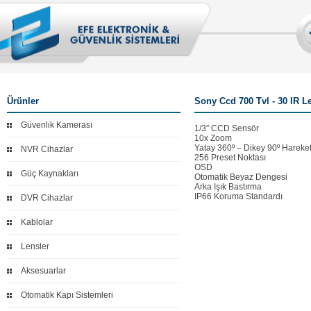
Ürünler
Sony Ccd 700 Tvl - 30 IR L
Güvenlik Kamerası
1/3″ CCD Sensör
10x Zoom
Yatay 360º – Dikey 90º Hareket
NVR Cihazlar
256 Preset Noktası
OSD
Güç Kaynakları
Otomatik Beyaz Dengesi
Arka Işık Bastırma
IP66 Koruma Standardı
DVR Cihazlar
Kablolar
Lensler
Aksesuarlar
Otomatik Kapı Sistemleri