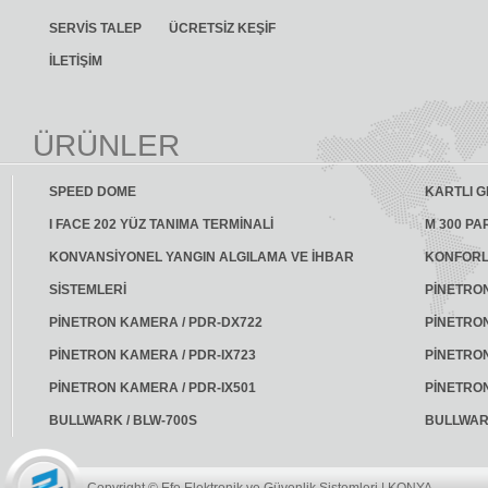
SERVİS TALEP
ÜCRETSİZ KEŞİF
İLETİŞİM
ÜRÜNLER
SPEED DOME
KARTLI G
I FACE 202 YÜZ TANIMA TERMİNALİ
M 300 PA
KONVANSİYONEL YANGIN ALGILAMA VE İHBAR
KONFORL
SİSTEMLERİ
PİNETRON
PİNETRON KAMERA / PDR-DX722
PİNETRON
PİNETRON KAMERA / PDR-IX723
PİNETRO
PİNETRON KAMERA / PDR-IX501
PİNETRO
BULLWARK / BLW-700S
BULLWAR